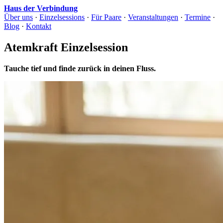
Haus der Verbindung
Über uns
·
Einzelsessions
·
Für Paare
·
Veranstaltungen
·
Termine
·
Blog
·
Kontakt
Atemkraft Einzelsession
Tauche tief und finde zurück in deinen Fluss.