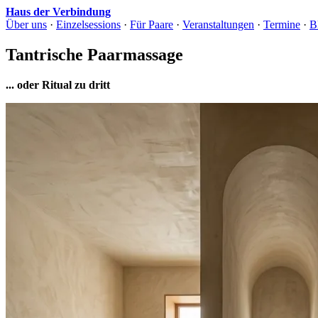
Haus der Verbindung
Über uns
·
Einzelsessions
·
Für Paare
·
Veranstaltungen
·
Termine
·
B
Tantrische Paarmassage
... oder Ritual zu dritt