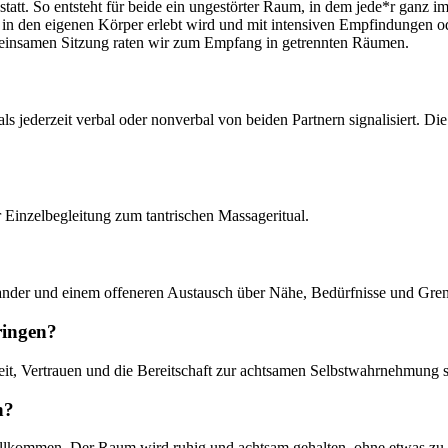
 statt. So entsteht für beide ein ungestörter Raum, in dem jede*r ga
 in den eigenen Körper erlebt wird und mit intensiven Empfindungen o
emeinsamen Sitzung raten wir zum Empfang in getrennten Räumen.
jederzeit verbal oder nonverbal von beiden Partnern signalisiert. Die
er Einzelbegleitung zum tantrischen Massageritual.
nander und einem offeneren Austausch über Nähe, Bedürfnisse und Grenzen
ringen?
eit, Vertrauen und die Bereitschaft zur achtsamen Selbstwahrnehmung s
n?
llkommen. Der Raum wird ruhig und achtsam gehalten, ohne etwas zu fo