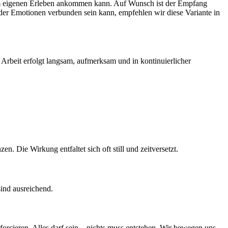
nz im eigenen Erleben ankommen kann. Auf Wunsch ist der Empfang
der Emotionen verbunden sein kann, empfehlen wir diese Variante in
 Arbeit erfolgt langsam, aufmerksam und in kontinuierlicher
. Die Wirkung entfaltet sich oft still und zeitversetzt.
ind ausreichend.
rcieren. Alles darf sein – nichts muss entstehen. Wir bewegen uns