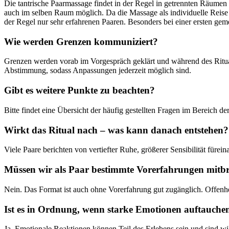
Die tantrische Paarmassage findet in der Regel in getrennten Räumen
auch im selben Raum möglich. Da die Massage als individuelle Reise
der Regel nur sehr erfahrenen Paaren. Besonders bei einer ersten g
Wie werden Grenzen kommuniziert?
Grenzen werden vorab im Vorgespräch geklärt und während des Rituals 
Abstimmung, sodass Anpassungen jederzeit möglich sind.
Gibt es weitere Punkte zu beachten?
Bitte findet eine Übersicht der häufig gestellten Fragen im Bereich d
Wirkt das Ritual nach – was kann danach entstehen?
Viele Paare berichten von vertiefter Ruhe, größerer Sensibilität fürei
Müssen wir als Paar bestimmte Vorerfahrungen mitb
Nein. Das Format ist auch ohne Vorerfahrung gut zugänglich. Offenh
Ist es in Ordnung, wenn starke Emotionen auftauche
Ja. Emotionale Reaktionen können Teil des Erlebens sein und sind wi